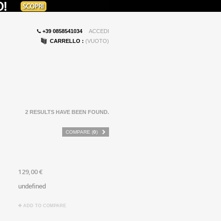
+39 0858541034
ACCEDI
CARRELLO :
(VUOTO)
2 RESULTS HAVE BEEN FOUND.
COMPARE (
0
)
129,00 €
undefined
ADD TO COMPARE