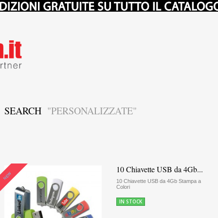
SEARCH
"PERSONALIZZATE"
10 Chiavette USB da 4Gb...
NEW
10 Chiavette USB da 4Gb Stampa a
Colori
IN STOCK