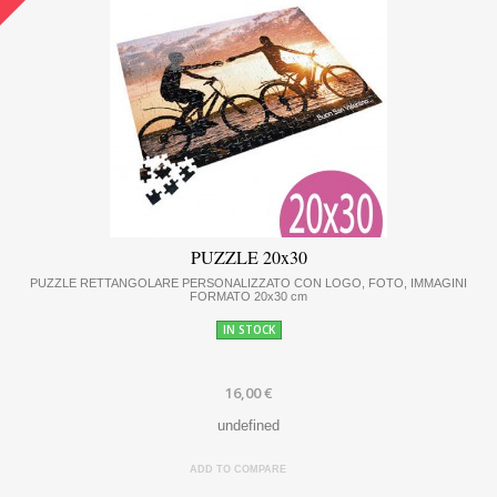
PUZZLE 20x30
PUZZLE RETTANGOLARE PERSONALIZZATO CON LOGO, FOTO, IMMAGINI
FORMATO 20x30 cm
IN STOCK
16,00 €
undefined
ADD TO COMPARE