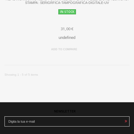
STAMPA : SERIGRFICA-TAMPOGRAFICA-DIGITALE-UV
IN STOCK
31,00 €
undefined
ADD TO COMPARE
Showing 1 - 5 of 5 items
NEWSLETTER