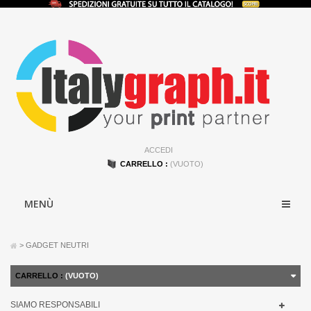
ACCEDI
CARRELLO :
(VUOTO)
MENÙ
>
GADGET NEUTRI
CARRELLO :
(VUOTO)
SIAMO RESPONSABILI