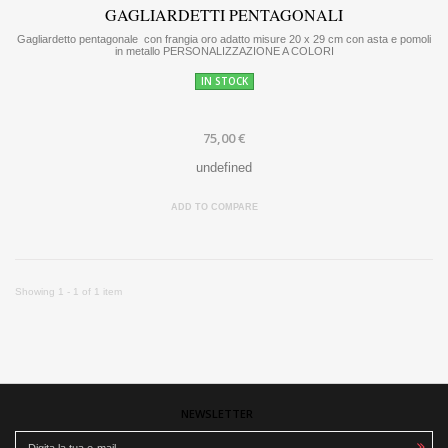
GAGLIARDETTI PENTAGONALI
Gagliardetto pentagonale con frangia oro adatto misure 20 x 29 cm con asta e pomoli
in metallo PERSONALIZZAZIONE A COLORI
IN STOCK
75,00 €
undefined
ADD TO COMPARE
Showing 1 - 1 of 1 item
NEWSLETTER