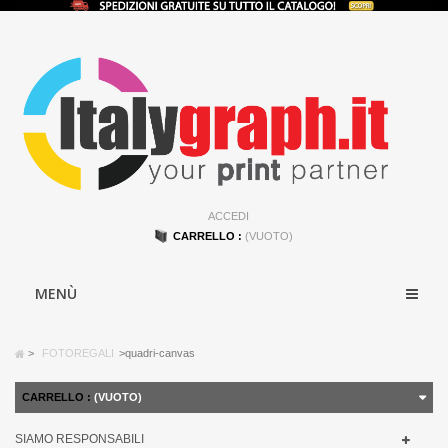
ACCEDI
CARRELLO :
(VUOTO)
MENÙ
>
FOTOREGALI
>
quadri-canvas
CARRELLO :
(VUOTO)
SIAMO RESPONSABILI