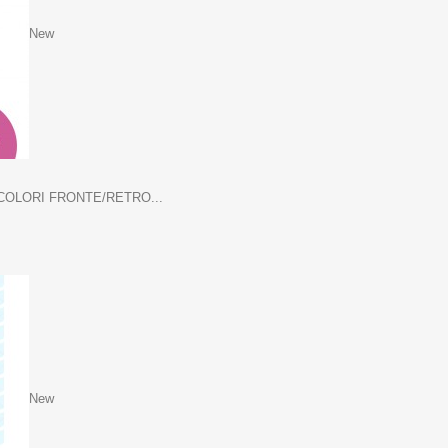
New
 COLORI FRONTE/RETRO...
New