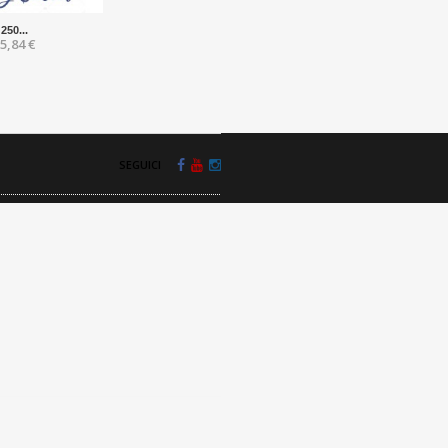
250...
5,84 €
SEGUICI