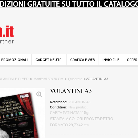
 PROMOZIONALI
GADGET NEUTRI
GRAFICA E WEB
INVIO FILE
OFFER
OLANTINI E FLYER
>
Manifesti 50x70 Cm
>
Quadrate
>
VOLANTINI A3
VOLANTINI A3
Reference:
VOLANTINIA3
Condition:
New product
CARTA PATINATA 115gr
STAMPA A COLORI FRONTE/RETRO
FORMATO 29,7X42 cm