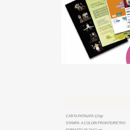
CARTA PATINATA 115gr
STAMPA A COLORI FRONTE/RETRO
FORMATO 29,7X42 cm