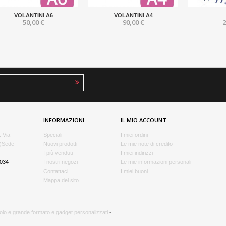
VOLANTINI A6
VOLANTINI A4
50,00 €
90,00 €
2
INFORMAZIONI
IL MIO ACCOUNT
: Via
Speciali
I miei ordini
A)Sede
Nuovi prodotti
Le mie note di credito
I più venduti
I miei indirizzi
1034 -
I nostri negozi
Le mie informazioni personali
Contattaci
I miei buoni
Mappa del sito
colo e grande formato e gadget personalizzati
-