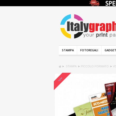
STAMPA
FOTOREGALI
GADGET
>
STAMPA
>
PICCOLO FORMATO
>
V
NEW