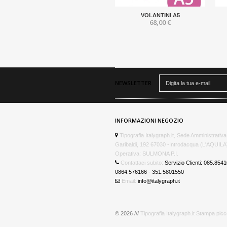
VOLANTINI A5
68,00 €
NEWSLETTER
INFORMAZIONI NEGOZIO
Tipografia Italygraph.it, Sede Amministrativa
Garibaldi, 192 67030 -Introdacqua (L'AQUIL
Operativa: SULMONA P.I.
Contattaci subito:
Servizio Clienti: 085.854
0864.576166 - 351.5801550
Email:
info@italygraph.it
© 2026 ///
Tipografia Italygraph.it Stampa pic