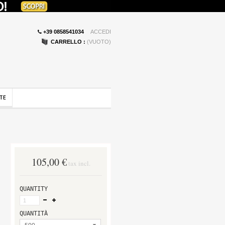
+39 0858541034
ACCEDI
CARRELLO :
(VUOTO)
TE
105,00 €
tax incl.
QUANTITY
QUANTITÀ