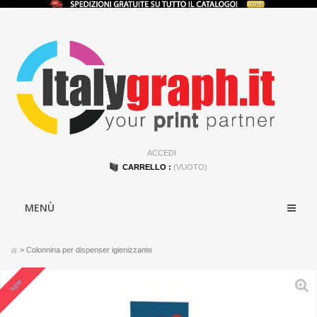
ACCEDI
CARRELLO :
(VUOTO)
MENÙ
>
Colonnina per dispenser igienizzante
NEW