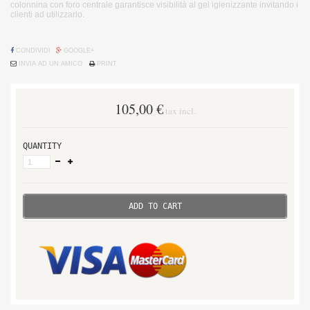
colonnina con foro centrale garantisce visibilità al gel igienizzante invitando i
clienti ad utilizzarlo.
CONDIVIDI
GOOGLE+
INVIA AD UN AMICO
PRINT
105,00 €
tax incl.
QUANTITY
ADD TO CART